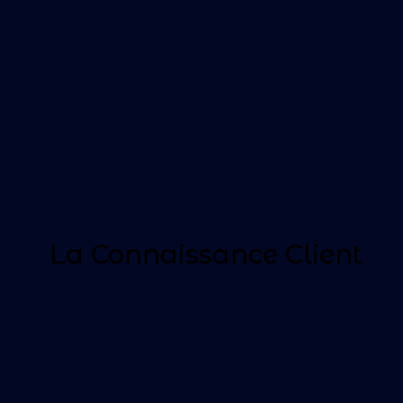
La Connaissance Client
La Connaissance Client