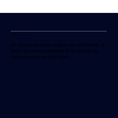
Connaître pour mieux cibler
Améliorer votre connaissance client
En découvrant après analyse de votre fichier, le
profil, les centres d'intérêts et les univers de
communication du client type.