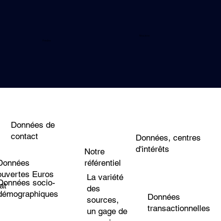
Réactiver
Prédire
Données de
contact
Données, centres
d'intérêts
Notre
référentiel
Données
ouvertes Euros
La variété
Données socio-
tat
des
démographiques
Données
sources,
transactionnelles
un gage de