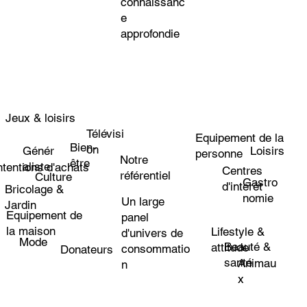
connaissanc
e
approfondie
Jeux & loisirs
Télévisi
Equipement de la
Bien-
on
Loisirs
Génér
personne
Notre
être
aliste
ntentions d'achats
Centres
référentiel
Culture
Gastro
d'intérêt
Bricolage &
nomie
Un large
Jardin
Equipement de
panel
la maison
Lifestyle &
d'univers de
Mode
Beauté &
attitude
consommatio
Donateurs
santé
Animau
n
x